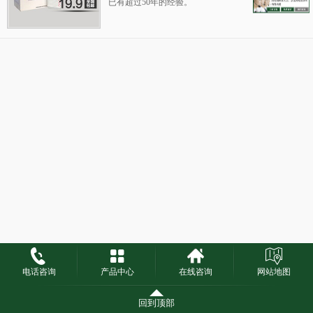
已有超过50年的经验。
Syrgis公司在美国阿肯色州的海伦娜和瑞典都
设有生产、销售和分销网络，Syrgis为塑料和
增强热固性复合材料提供有机过氧化物的供应
商，是为不饱和聚酯、乙烯基树脂、苯乙烯和
其他树脂的聚合提供有机过氧化物的世界领先
生产商。
电话咨询
产品中心
在线咨询
网站地图
回到顶部