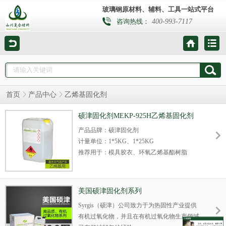
玻璃钢原材料、辅料、工具一站式平台
400-993-7117
咨询热线：
首页
产品中心
乙烯基固化剂
硕津固化剂MEKP-925H乙烯基固化剂
产品品牌：硕津固化剂
计量单位：1*5KG、1*25KG
推荐用于：模具胶衣、环氧乙烯基酯树脂
产品简介：美国硕津固化剂MEKP-925H是一
种特殊设计的过氧化甲乙酮混合物产品，可用
于模具胶衣、屏蔽涂料和防腐结构中，能显著
美国硕津固化剂系列
降低乙烯基树脂在防腐应用中气体的产生，
Syrgis（硕津）公司致力于为热固性产业提供
MEKP-925H为乙烯基树脂定配，保证产品防
有机过氧化物，并且在有机过氧化物生产领域
腐性能，基本无气泡产生，易与树脂混合。