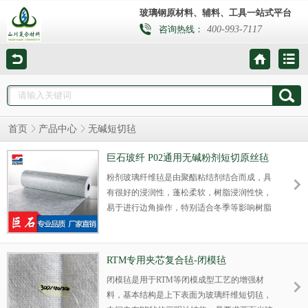
玻璃钢原材料、辅料、工具一站式平台
400-993-7117
咨询热线：
首页
产品中心
无碱短切毡
巨石玻纤 P02通用无碱粉剂短切原丝毡
粉剂玻璃纤维毡是由聚酯粘结剂结合而成，具
有很好的浸润性，蓬松柔软，树脂浸润性快，
易于进行边角操作，特别适合冬季等影响树脂
亲润速度环境。
RTM专用夹芯复合毡-闭模毡
闭模毡是用于RTM等闭模成型工艺的增强材
料，基本结构是上下表面为玻璃纤维短切毡，