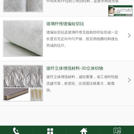
中间夹有PP毡的三明治结构，是要求两面光玻
璃钢制品的必备材料。
玻璃纤维缝编短切毡
缝编短切毡是玻璃纤维无捻粗纱经短切成一定
长度后无定向均匀平铺，然后用线圈结构缝合
而成的毡片。
玻纤立体增强材料-3D立体织物
玻纤立体增强材料，减轻重量，省工省时性能
优越可靠，材质轻、比强度比模量大，耐腐
蚀。