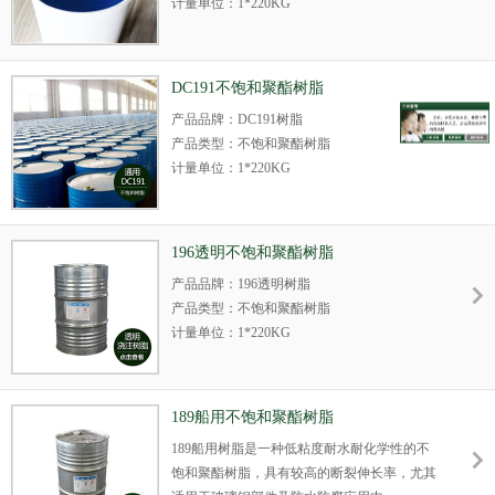
计量单位：1*220KG
固化推荐：硕津固化剂S7、硕津固化剂KP-200
产品简介：美国亚什兰M105船用不饱和树脂
是一种预促进触变型船用邻苯不饱和聚酯树
DC191不饱和聚酯树脂
脂，增韧低挥发型无气味，不含蜡，粘度低，
产品品牌：DC191树脂
浸润性好，节省树脂用量10%，特别适用于耐
产品类型：不饱和聚酯树脂
水耐候的玻璃钢领域。
计量单位：1*220KG
固化推荐：硕津固化剂S688、硕津固化剂S7
适用工艺：手糊、缠绕、喷射、拉挤和RTM等
产品简介：DC191邻苯型通用不饱和聚酯树脂,
196透明不饱和聚酯树脂
具有中等粘度和中等反应活性.制品收缩率小、
产品品牌：196透明树脂
机械性能好.收缩率低，强度高，综合性能好，
产品类型：不饱和聚酯树脂
是一种适用性很广的树脂。
计量单位：1*220KG
固化推荐：硕津固化剂S688、硕津固化剂S7
适用工艺：手糊、缠绕、和浇注等
产品简介：196透明不饱和树脂具有固化时放
189船用不饱和聚酯树脂
热峰低、收缩率小的特点，耐水性和耐开裂性
189船用树脂是一种低粘度耐水耐化学性的不
良好，适合浇铸和压制成型工艺。
饱和聚酯树脂，具有较高的断裂伸长率，尤其