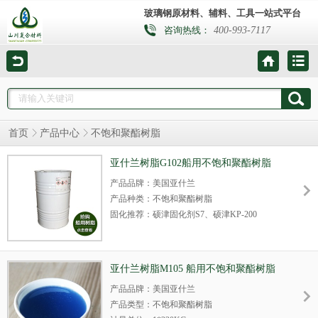
玻璃钢原材料、辅料、工具一站式平台
400-993-7117
咨询热线：
首页
产品中心
不饱和聚酯树脂
亚什兰树脂G102船用不饱和聚酯树脂
产品品牌：美国亚什兰
产品种类：不饱和聚酯树脂
固化推荐：硕津固化剂S7、硕津KP-200
计量单位：1*220KG
适用工艺：手糊/喷射等
产品简介：美国亚什兰树脂AROPOLTM
亚什兰树脂M105 船用不饱和聚酯树脂
G102TB船用树脂是一种预促进触变通用型邻
产品品牌：美国亚什兰
苯不饱和树脂,增韧低挥发型，不含蜡，粘度
产品类型：不饱和聚酯树脂
低，浸润性好，节省树脂用量10%