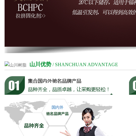
山川优势
/ SHANCHUAN ADVANTAGE