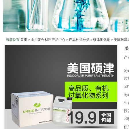
当前位置:
首页
»
山川复合材料产品中心
»
产品种类分类
»
硕津固化剂
»
美国硕津
美
产
S
过
5
S
生
性
和
供