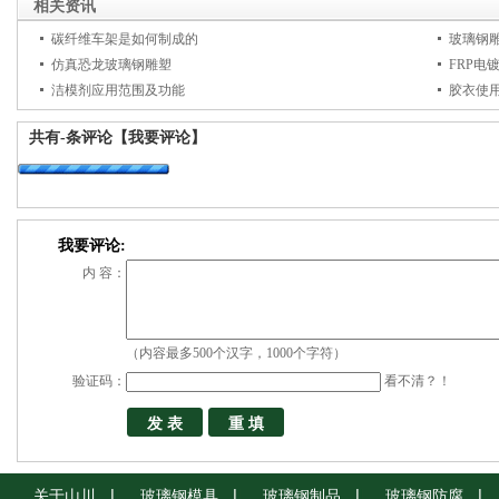
相关资讯
碳纤维车架是如何制成的
玻璃钢
仿真恐龙玻璃钢雕塑
FRP电
洁模剂应用范围及功能
胶衣使
共有
-
条评论
【我要评论】
我要评论:
内 容：
（内容最多500个汉字，1000个字符）
验证码：
看不清？！
关于山川
玻璃钢模具
玻璃钢制品
玻璃钢防腐