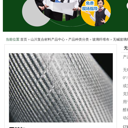
当前位置:
首页
»
山川复合材料产品中心
»
产品种类分类
»
玻璃纤维布
»
无碱玻璃
无
产
无
0°
或
克
用
醛
动
订