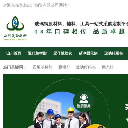
欢迎光临青岛山川物资有限公司网站！
玻璃钢原材料、辅料、工具一站式采购定制平
18年口碑相传 品质卓越
山川首页
亚什兰树脂
亚什兰胶衣
硕津固化剂
玻璃纤维布
热门关键词：
乙烯基树脂
脱模剂
玻璃纤维布
抛光蜡