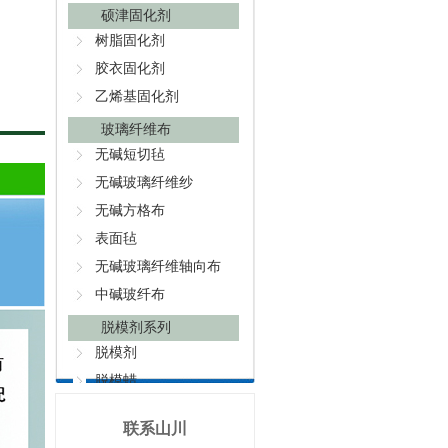
硕津固化剂
树脂固化剂
胶衣固化剂
乙烯基固化剂
玻璃纤维布
无碱短切毡
无碱玻璃纤维纱
无碱方格布
表面毡
无碱玻璃纤维轴向布
中碱玻纤布
脱模剂系列
脱模剂
脱模蜡
洁模剂
联系山川
封孔剂