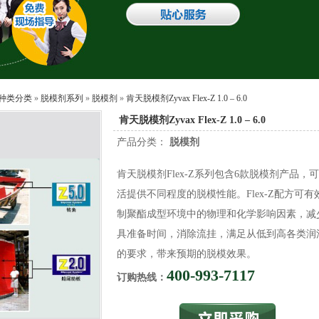
种类分类
»
脱模剂系列
»
脱模剂
»
肯天脱模剂Zyvax Flex-Z 1.0 – 6.0
肯天脱模剂Zyvax Flex-Z 1.0 – 6.0
产品分类：
脱模剂
肯天脱模剂Flex-Z系列包含6款脱模剂产品，
活提供不同程度的脱模性能。Flex-Z配方可有
制聚酯成型环境中的物理和化学影响因素，减
具准备时间，消除流挂，满足从低到高各类润
的要求，带来预期的脱模效果。
400-993-7117
订购热线：