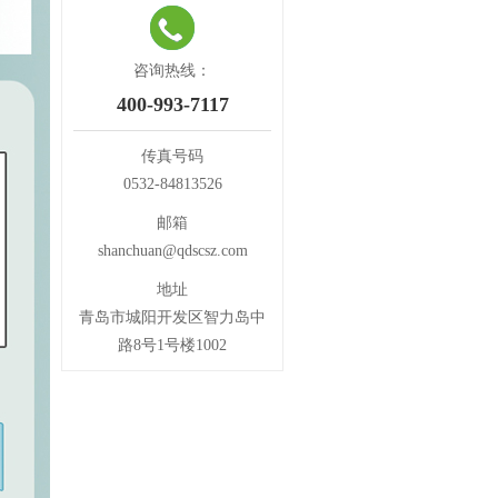
抛光蜡系列
特粗腊
咨询热线：
粗腊
400-993-7117
中粗腊
抛光蜡
传真号码
保护腊
0532-84813526
德国曼泽纳抛光腊系列
邮箱
抽真空辅材
shanchuan@qdscsz.com
导流网
地址
密封胶带
青岛市城阳开发区智力岛中
脱模布
路8号1号楼1002
真空膜袋
真空管组件
玻璃钢工具
固化剂精确计量瓶
刷子