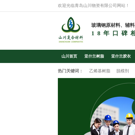
欢迎光临青岛山川物资有限公司网站！
玻璃钢原材料、辅料
18年口碑
山川首页
亚什兰树脂
亚什兰胶衣
热门关键词：
乙烯基树脂
脱模剂