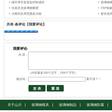
碳纤维车架是如何制成的
玻璃钢
仿真恐龙玻璃钢雕塑
FRP电
洁模剂应用范围及功能
胶衣使
共有
-
条评论
【我要评论】
我要评论:
内 容：
（内容最多500个汉字，1000个字符）
验证码：
看不清？！
关于山川
玻璃钢模具
玻璃钢制品
玻璃钢防腐