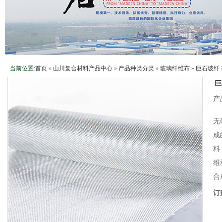
当前位置:
首页
»
山川复合材料产品中心
»
产品种类分类
»
玻璃纤维布
»
巨石玻纤 
巨
产
无
成
料
维
合
订