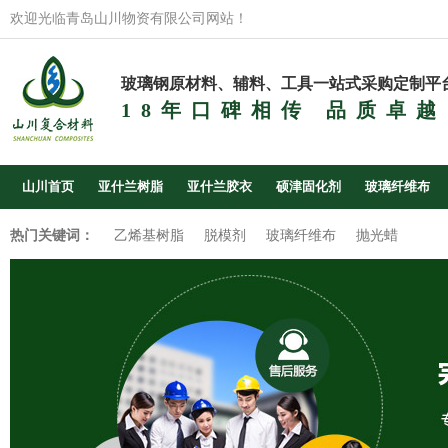
欢迎光临青岛山川物资有限公司网站！
玻璃钢原材料、辅料、工具一站式采购定制平
18年口碑相传 品质卓越
山川首页
亚什兰树脂
亚什兰胶衣
硕津固化剂
玻璃纤维布
热门关键词：
乙烯基树脂
脱模剂
玻璃纤维布
抛光蜡