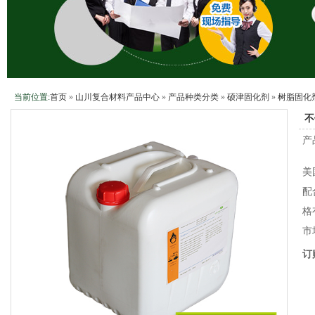
当前位置:
首页
»
山川复合材料产品中心
»
产品种类分类
»
硕津固化剂
»
树脂固化
不
产
美
配
格
市
订