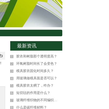
最新资讯
胶衣和树脂那个透明度高？
1
！
环氧树脂时间长了会变色？
2
模具胶衣固化时间多久？
3
用玻璃做模具面是否可以？
4
模具胶衣太稠了，咋办？
5
短切毡的作用是什么？
6
玻璃纤维织物的不同编织方式
7
什么是碳纤维材料？
8