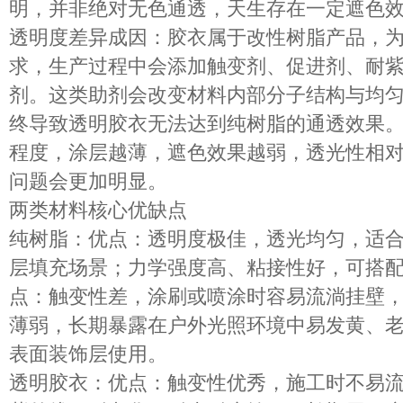
明，并非绝对无色通透，天生存在一定遮色
透明度差异成因
：胶衣属于改性树脂产品，
求，生产过程中会添加
触变剂、促进剂、耐
剂。这类助剂会改变材料内部分子结构与均
终导致透明胶衣无法达到纯树脂的通透效果
程度，
涂层越薄，遮色效果越弱，透光性相
问题会更加明显。
两类材料核心优缺点
纯树脂
：优点：
透明度极佳
，透光均匀，适
层填充场景；力学强度高、粘接性好，可搭
点：
触变性差
，涂刷或喷涂时容易流淌挂壁
薄弱
，长期暴露在户外光照环境中易发黄、
表面装饰层使用。
透明胶衣
：优点：触变性优秀，施工时不易