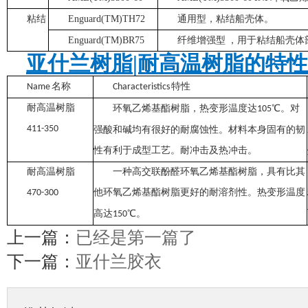
粘结
Enguard(TM)TH72
通用型，粘结船壳体。
Enguard(TM)BR75
纤维增强型 ，用于粘结船壳体
亚什兰树脂
|耐高温树脂的特
名称
特性
Name
Characteristics
耐高温树脂
。对
环氧乙烯基酯树脂，热变形温度达
105℃
411-350
强酸和碱均有很好的耐腐蚀性。材料本身固有的韧
性有利于成型工艺。耐冲击及热冲击。
耐高温树脂
一种高交联酚醛环氧乙烯基酯树脂，具有比其
470-300
他环氧乙烯基酯树脂更好的耐溶剂性。热变形温度
。
高达
150℃
上一篇：
已经是第一篇了
下一篇：
亚什兰胶衣