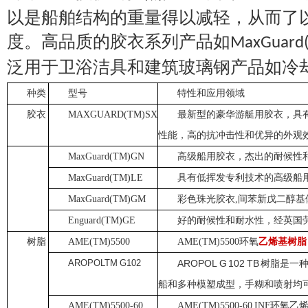
以是船舶结构的重量得以减轻，从而了
度。高品质的胶衣系列产品如
MaxGuard
泛用于卫浴洁具和建筑玻璃钢产品如冷
种类
型号
特性和应用领域
胶衣
MAXGUARD(TM)SX
最新型的豪华游艇用胶衣，具
性能，高的抗冲击性和优异的外观
MaxGuard(TM)GN
高级船用胶衣，杰出的耐候性
MaxGuard(TM)LE
具有低挥发专利技术的高级船
MaxGuard(TM)GM
彩色珠光胶衣,间苯新戊二醇
Enguard(TM)GE
好的耐候性和耐水性，经英国
树脂
AME(TM)5500
AME(TM)5500
环氧
乙烯基树脂
AROPOLTM G102
A
ROPOL G 102 TB
树脂是一
船和多种模塑成型，手糊和喷射均
AME(TM)5500-60
AME(TM)5500-60 INF
环氧乙