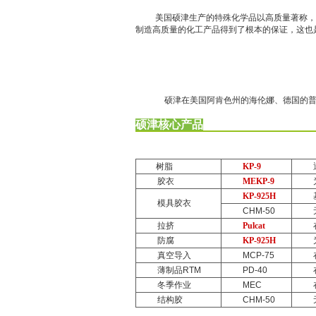
美国硕津
生产的特殊化学品以高质量著称
，
制造高质量的化工产品得到了根本的保证，这也
硕津
在美国阿肯色州的海伦娜、德国的
硕津
核心产品
树脂
KP-9
胶衣
MEKP-9
KP-925H
模具胶衣
CHM-50
拉挤
Pulcat
防腐
KP-925H
真空导入
MCP-75
薄制品
RTM
PD-40
冬季作业
MEC
结构胶
CHM-50