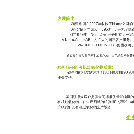
发展简述
·
硕津集团在
2007
年收购了
Norac
公司的
·
ANorac
公司成立于
1953
年，是
为
玻璃
·
在
1977
年，
Norac
公司部分拥有另一家
立
Norac Andos AB
，为广大的国际客户服务。
·
2012
年
UNITED INITIATORS
集团收购
通过提供高质量的有机过氧化物，出色的客户服务
:
您可信任的有机过氧化物质量
硕津功能引发剂通过了
ISO 14001和
服务支持。
美国硕津为客户
提供最高标准质量和纯度
的
有机过氧化物。在生产领域的经验和知识帮助为
升级我们的有机过氧化物生产设备。
企