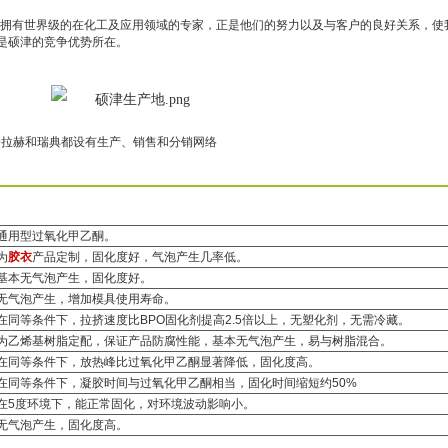
拥有世界级的在化工及应用领域的专家，正是他们的努力以及与客户的良好关系，使
是
硕津
的竞争优势所在。
普拉赫和瑞典都设有生产、销售和分销网络
通用型过氧化甲乙酮。
为
胶衣
产品定制，固化度好，气泡产生几率低。
基本无气泡产生，固化度好。
无气泡产生，增加模具使用寿命。
在同等条件下，拉挤速度比
BPO
固化剂提高
2.5
倍以上，无塑化剂，无需冷藏。
为乙烯基树脂定配，保证产品防腐性能，基本无气泡产生，易与树脂混合。
在同等条件下，放热峰比过氧化甲乙酮显著降低，固化度高。
在同等条件下，凝胶时间与过氧化甲乙酮相当，固化时间缩短约
50%
在
5
度环境下，能正常固化，对环境波动影响小。
无气泡产生，固化度高。