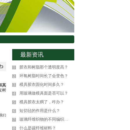
最新资讯
胶衣和树脂那个透明度高？
1
环氧树脂时间长了会变色？
2
模具胶衣固化时间多久？
3
和其
发树
用玻璃做模具面是否可以？
4
模具胶衣太稠了，咋办？
5
短切毡的作用是什么？
6
我们
玻璃纤维织物的不同编织方式
7
什么是碳纤维材料？
8