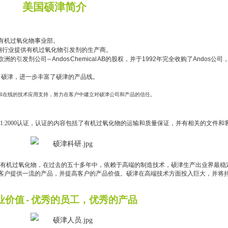
美国硕津
简介
有机过氧化物事业部。
钢行业提供有机过氧化物引发剂的生产
商
。
欧洲的引发剂公司
– Andos Chemical AB
的股权，并于
1992
年完全收购了
Andos
公司
了硕津，进一步丰富了硕津的产品线。
和在线的技术应用支持，努力在客户中建立对硕津公司和产品的信任。
ISO 9001:2000认证，认证的内容包括了有机过氧化物的运输和质量保证，并有相关的文件和
有机过氧化物
，
在过去的五十多年中，依赖于高端的制造技术，
硕津
生产出业界最稳
客户提供一流的产品，并提高客户的产品价值。
硕津
在高端技术方面投入巨大，并将
业价值
-
优秀的员工，优秀的产品