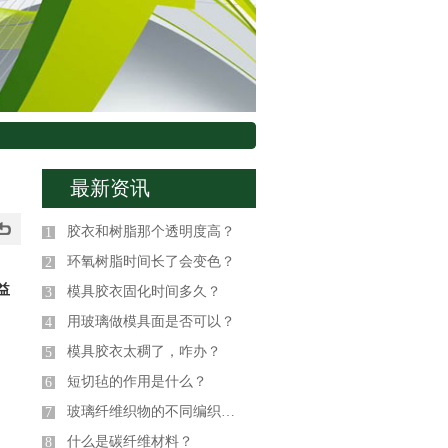
最新资讯
胶衣和树脂那个透明度高？
1
环氧树脂时间长了会变色？
2
益
模具胶衣固化时间多久？
3
用玻璃做模具面是否可以？
4
模具胶衣太稠了，咋办？
5
短切毡的作用是什么？
6
玻璃纤维织物的不同编织方式
7
什么是碳纤维材料？
8