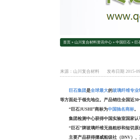
首页
»
山川复合材料资讯中心
»
中国巨石
»
巨
来源：
山川复合材料
发布日期 2015-09-
巨石集团
是
全球最大
的
玻璃纤维专业
等方面处于领先地位。产品销往全国近30
“巨石JUSHI”商标为
中国驰名商标
。
集团检测中心获得中国实验室国家认可
“巨石”牌玻璃纤维无捻粗纱和短切原
主要产品获得挪威船级社（DNV）、