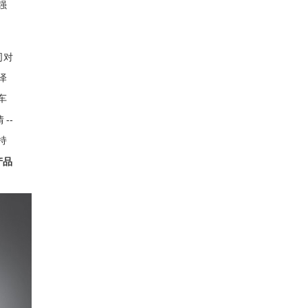
强
司对
泽
车
--
情
持
产品