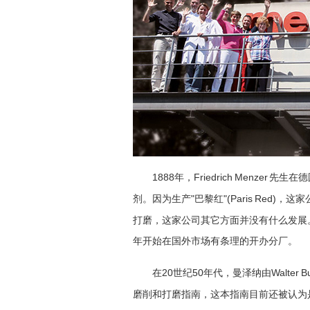
1888
Friedrich Menzer
年，
先生在德
"
"(Paris Red)
剂。因为生产
巴黎红
，这家
打磨，这家公司其它方面并没有什么发展
年开始在国外市场有条理的开办分厂。
20
50
Walter B
在
世纪
年代，曼泽纳由
磨削和打磨指南，这本指南目前还被认为