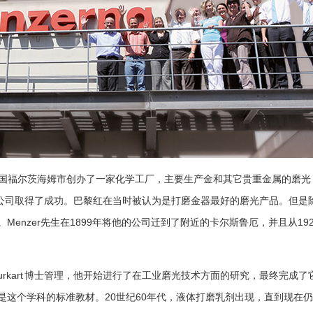
国福尔茨海姆市创办了一家化学工厂，主要生产金和其它贵重金属的磨光
公司取得了成功。巴黎红在当时被认为是打磨金器最好的磨光产品。但是
Menzer
1899
19
。
先生在
年将他的公司迁到了附近的卡尔斯鲁厄，并且从
urkart
博士管理，他开始进行了在工业磨光技术方面的研究，最终完成了
20
60
是这个学科的标准教材。
世纪
年代，液体打磨乳剂出现，直到现在仍