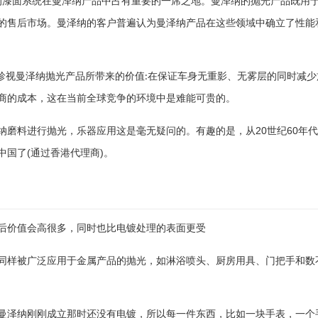
的漆面系统在曼泽纳产品中占有重要的一席之地。曼泽纳的抛光产品既用
的售后市场。曼泽纳的客户普遍认为曼泽纳产品在这些领域中确立了性能
珍视曼泽纳抛光产品所带来的价值
在保证车身无重影、无雾层的同时减少
:
商的成本，这在当前全球竞争的环境中是难能可贵的。
乐器应用
20
60
纳磨料进行抛光，
这是毫无疑问的。有趣的是，从
世纪
年代
(
)
中国了
通过香港代理商
。
后价值会高很多，同时也比电镀处理的表面更受
同样被广泛应用于金属产品的抛光，如淋浴喷头、厨房用具、门把手和数
曼泽纳刚刚成立那时还没有电镀，所以每一件东西，比如一块手表，一个