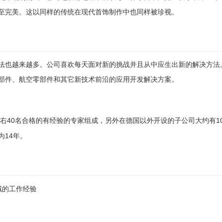
至完美。这以同样的传统在现代首饰制作中也同样被珍视。
法也越来越多。公司喜欢每天面对新的挑战并且从中应生出新的解决方法
部件、航空零部件和其它新技术前沿的应用开发解决方案。
40
1
右
名合格的有经验的专家组成，另外在德国以外开设的子公司大约有
14
为
年。
域的工作经验