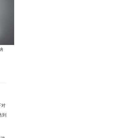
纳
下对
达到