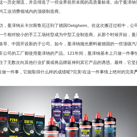
这一历史潮流，并且缔造了一些业界前所未闻的高质量标准。由于曼泽纳
料工业消费领域内的顶级制造商。
Oetigheim
功，曼泽纳从卡尔斯鲁厄迁到了德国
。在这次搬迁过程中，公
一个相对较小的手工工场转型成为中型工业制造商。从那个时候开始，曼
洛哥
、中国开设新的子公司。
如今，曼泽纳抛光磨料被德国的一些顶级汽
121
车公司的工厂都使用曼泽纳的产品。
年间，曼泽纳基本上只做一件事
住了无数次向其他行业扩展或将品牌延伸到其它产品的诱惑。最终，它坚
?
!
注做一件事，它能取得什么样的成绩呢
完美
在这一件事情上绝对的完美