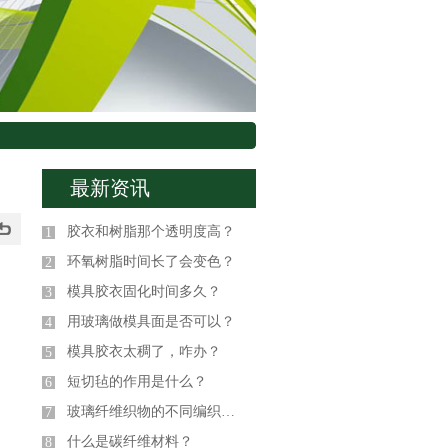
最新资讯
胶衣和树脂那个透明度高？
1
环氧树脂时间长了会变色？
2
模具胶衣固化时间多久？
3
用玻璃做模具面是否可以？
4
模具胶衣太稠了，咋办？
5
短切毡的作用是什么？
6
玻璃纤维织物的不同编织方式
7
什么是碳纤维材料？
8