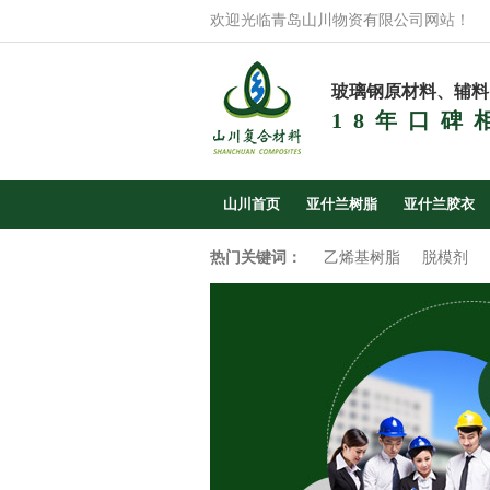
欢迎光临青岛山川物资有限公司网站！
玻璃钢原材料、辅料
18年口碑
山川首页
亚什兰树脂
亚什兰胶衣
热门关键词：
乙烯基树脂
脱模剂