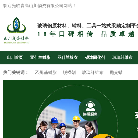
欢迎光临青岛山川物资有限公司网站！
玻璃钢原材料、辅料、工具一站式采购定制平
18年口碑相传 品质卓越
山川首页
亚什兰树脂
亚什兰胶衣
硕津固化剂
玻璃纤维布
热门关键词：
乙烯基树脂
脱模剂
玻璃纤维布
抛光蜡